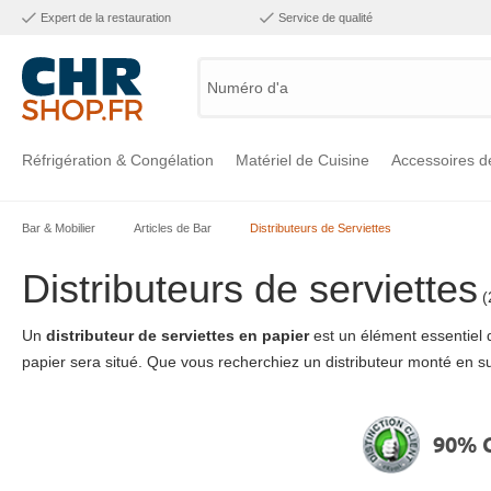
Expert de la restauration
Service de qualité
Numéro d'artic
Réfrigération & Congélation
Matériel de Cuisine
Accessoires d
Bar & Mobilier
Articles de Bar
Distributeurs de Serviettes
Voir la catégorie Réfrigération & Congélation
Voir la catégorie Matériel de Cuisine
Voir la catégorie Accessoires de Cuisine
Voir la catégorie Maintien Chaud
Voir la catégorie Inox
Voir la catégorie Bar & Mobilier
Voir la catégorie Laverie & Hygiène
Distributeurs de serviettes
(
Un
distributeur de serviettes en papier
est un élément essentiel d
papier sera situé. Que vous recherchiez un distributeur monté en su
90% C