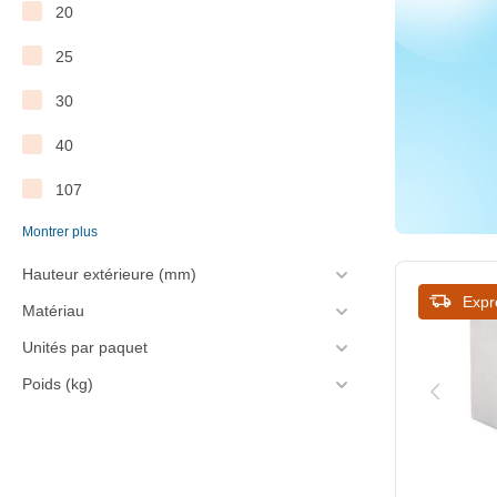
20
140
25
145
30
150
40
164
107
170
Montrer plus
140
180
Hauteur extérieure (mm)
150
186
Expr
Matériau
164
190
Unités par paquet
170
210
Poids (kg)
190
240
205
980