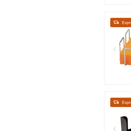
240
245
Expr
Expr