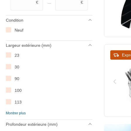
–
€
€
Condition
Neuf
Largeur extérieure (mm)
Expr
23
30
90
100
113
Montrer plus
130
Profondeur extérieure (mm)
135