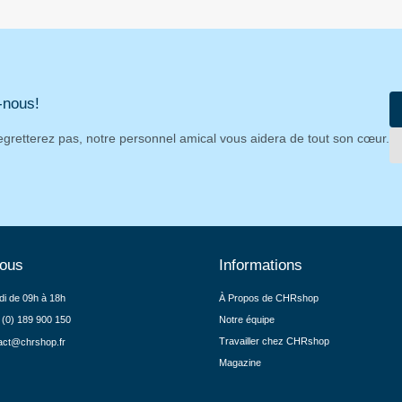
-nous!
egretterez pas, notre personnel amical vous aidera de tout son cœur.
nous
Informations
di de 09h à 18h
À Propos de CHRshop
 (0) 189 900 150
Notre équipe
Travailler chez CHRshop
act@chrshop.fr
Magazine