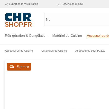
Expert de la restauration
Service de qualité
Numéro
Réfrigération & Congélation
Matériel de Cuisine
Accessoires d
Accessoires de Cuisine
Ustensiles de Cuisine
Accessoires pour Pizzas
Voir la catégorie Réfrigération & Congélation
Voir la catégorie Matériel de Cuisine
Voir la catégorie Accessoires de Cuisine
Voir la catégorie Maintien Chaud
Voir la catégorie Inox
Voir la catégorie Bar & Mobilier
Voir la catégorie Laverie & Hygiène
Express