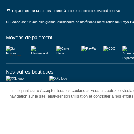
*
Le paiement sur facture est soumis à une vérification de solvabilité positive.
CHRshop est l'un des plus grands fournisseurs de matériel de restauration aux Pays-Bas 
Moyens de paiement
Sur facture
Nos autres boutiques
Juma International B.V.
JUMA International BV
En cliquant sur « Accepter tous les cookies », vous acceptez le stockag
Königsborner Straße 26a
Vrijheidweg 34
39175 Biederitz | Deutschland
1521RR Wormerveer | Nederland
navigation sur le site, analyser son utilisation et contribuer à nos effort
USt-ID: DE321159873
BTW: NL853095048B01
Handelsregister: 58573909
K.V.K.: 58573909