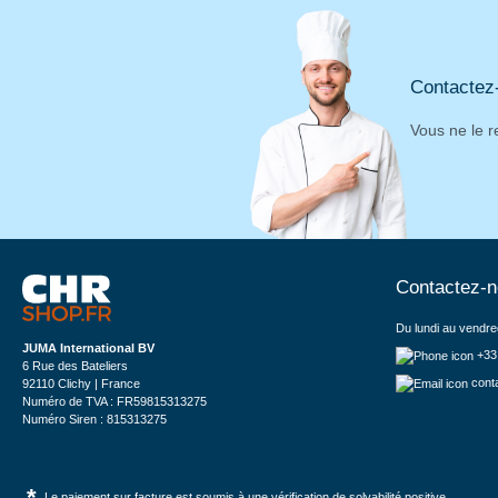
Contactez
Vous ne le r
Contactez-
Du lundi au vendre
JUMA International BV
+33
6 Rue des Bateliers
cont
92110 Clichy | France
Numéro de TVA : FR59815313275
Numéro Siren : 815313275
*
Le paiement sur facture est soumis à une vérification de solvabilité positive.