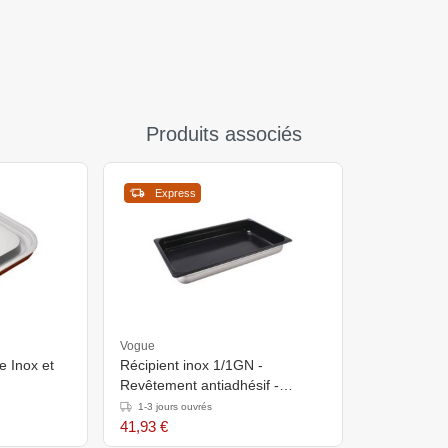
Produits associés
Express
Vogue
 Inox et
Récipient inox 1/1GN -
Revêtement antiadhésif -
Profondeur 40mm
1-3 jours ouvrés
41,93 €