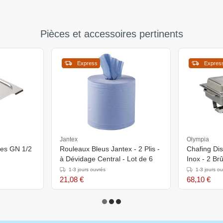
Pièces et accessoires pertinents
Express
Expres
Jantex
Olympia
ses GN 1/2
Rouleaux Bleus Jantex - 2 Plis -
Chafing Dis
à Dévidage Central - Lot de 6
Inox - 2 Brû
1-3 jours ouvrés
1-3 jours o
21,08 €
68,10 €