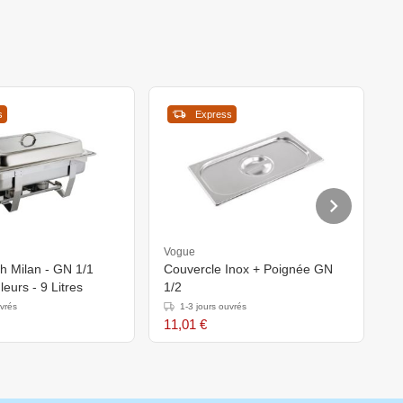
s
Express
Vogue
O
h Milan - GN 1/1
Couvercle Inox + Poignée GN
S
leurs - 9 Litres
1/2
2
uvrés
1-3 jours ouvrés
11,01 €
1