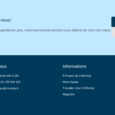
-nous!
egretterez pas, notre personnel amical vous aidera de tout son cœur.
nous
Informations
di de 09h à 18h
À Propos de CHRshop
 (0) 189 900 150
Notre équipe
Travailler chez CHRshop
act@chrshop.fr
Magazine