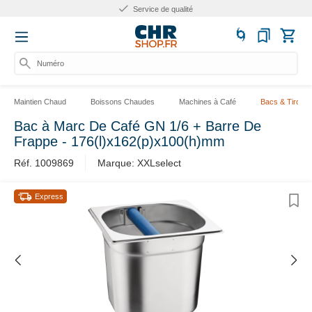
Service de qualité
Numéro d
Maintien Chaud
Boissons Chaudes
Machines à Café
Bacs & Tiroirs
Bac à Marc De Café GN 1/6 + Barre De
Frappe - 176(l)x162(p)x100(h)mm
Réf. 1009869
Marque: XXLselect
Express