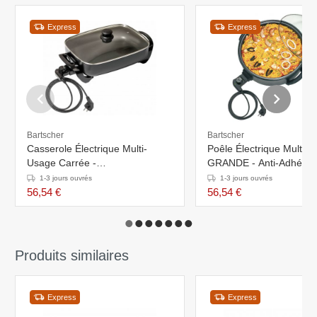
Express
Express
Bartscher
Bartscher
Casserole Électrique Multi-
Poêle Électrique Multi-
Usage Carrée -
GRANDE - Anti-Adhésif 
490x310x195(h)mm
Ø410mm
1-3 jours ouvrés
1-3 jours ouvrés
56,54 €
56,54 €
Produits similaires
Express
Express