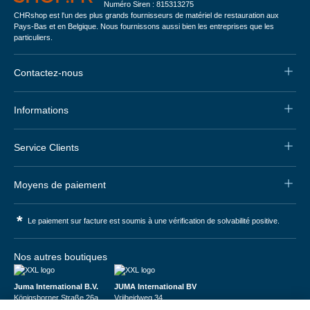
Numéro Siren : 815313275
CHRshop est l'un des plus grands fournisseurs de matériel de restauration aux
Pays-Bas et en Belgique. Nous fournissons aussi bien les entreprises que les
particuliers.
Contactez-nous
Informations
Service Clients
Moyens de paiement
*
Le paiement sur facture est soumis à une vérification de solvabilité positive.
Nos autres boutiques
Juma International B.V.
JUMA International BV
Königsborner Straße 26a
Vrijheidweg 34
39175 Biederitz | Deutschland
1521RR Wormerveer | Nederland