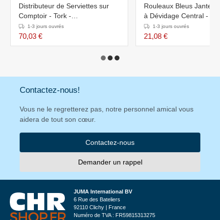
Distributeur de Serviettes sur
Rouleaux Bleus Jantex - 
Comptoir - Tork -
à Dévidage Central - Lot
307x191x145(h)mm
1-3 jours ouvrés
1-3 jours ouvrés
70,03 €
21,08 €
Contactez-nous!
Vous ne le regretterez pas, notre personnel amical vous
aidera de tout son cœur.
Contactez-nous
Demander un rappel
JUMA International BV
6 Rue des Bateliers
92110 Clichy | France
Numéro de TVA : FR59815313275