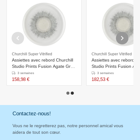
Churchill Super Vitrified
Churchill Super Vitrified
Assiettes avec rebord Churchill
Assiettes avec rebord Ch
Studio Prints Fusion Agate Grey
Studio Prints Fusion Ag
210mm (Lot de 6)
260mm (Lot de 6)
3 semaines
3 semaines
158,98 €
182,53 €
Contactez-nous!
Vous ne le regretterez pas, notre personnel amical vous
aidera de tout son cœur.