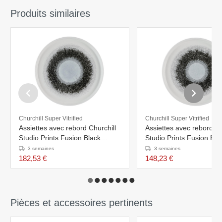
Produits similaires
Churchill Super Vitrified
Churchill Super Vitrified
Assiettes avec rebord Churchill
Assiettes avec rebord Ch
Studio Prints Fusion Black
Studio Prints Fusion Bla
260mm (Lot de 6)
210mm (Lot de 6)
3 semaines
3 semaines
182,53 €
148,23 €
Pièces et accessoires pertinents