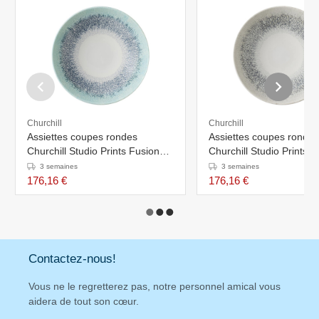
Churchill
Churchill
Assiettes coupes rondes
Assiettes coupes rondes
Churchill Studio Prints Fusion
Churchill Studio Prints F
Blue 182mm (Lot de 12)
Grey 182mm (Lot de 12
3 semaines
3 semaines
176,16 €
176,16 €
Contactez-nous!
Vous ne le regretterez pas, notre personnel amical vous
aidera de tout son cœur.