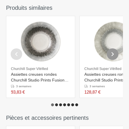
Produits similaires
Churchill Super Vitrified
Churchill Super Vitrified
Assiettes creuses rondes
Assiettes creuses ronde
Churchill Studio Prints Fusion
Churchill Studio Prints F
Black 178mm (Lot de 6)
Grey 203mm (Lot de 6)
3 semaines
3 semaines
93,83 €
128,87 €
Pièces et accessoires pertinents