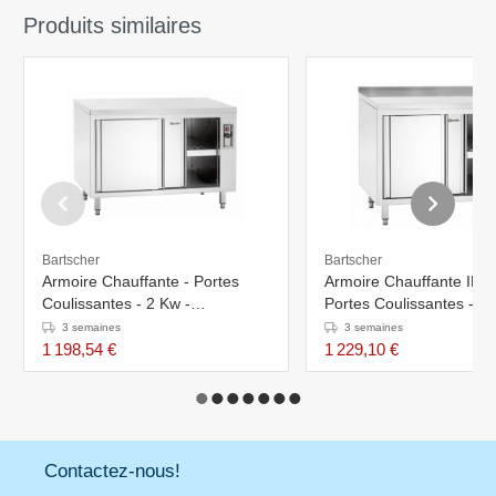
Produits similaires
Bartscher
Bartscher
Armoire Chauffante - Portes
Armoire Chauffante INO
Coulissantes - 2 Kw -
Portes Coulissantes - R
1000x700x(h)850 / 900mm
2kW - 1000x700x850-9
3 semaines
3 semaines
1 198,54 €
1 229,10 €
Contactez-nous!