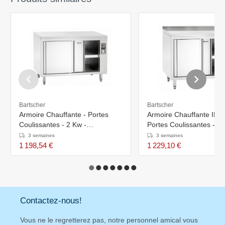
Bartscher
Bartscher
Armoire Chauffante - Portes
Armoire Chauffante INO
Coulissantes - 2 Kw -
Portes Coulissantes - R
1000x700x(h)850 / 900mm
2kW - 1000x700x850-9
3 semaines
3 semaines
1 198,54 €
1 229,10 €
Contactez-nous!
Vous ne le regretterez pas, notre personnel amical vous