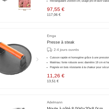
Rectangulaire 20x8x8 cm; usage pro et lave-vaiss
97,55 €
117,06 €
Emga
Presse à steak
2-4 jours ouvrés
Cuisson rapide et homogène grâce à une pression
Matériau: fonte robuste avec diamètre 18 cm et h
Poignée en bois résistante à la chaleur pour sécuri
11,26 €
13,51 €
Adelmann
Moule à pâté 8,0(H)x20x8,0cm