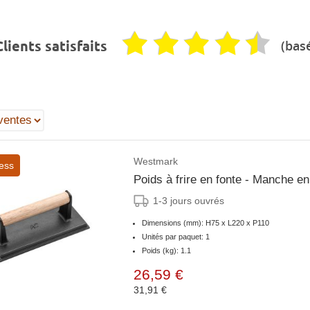
(basé
lients satisfaits
Westmark
ess
Poids à frire en fonte - Manche e
1-3 jours ouvrés
Dimensions (mm): H75 x L220 x P110
Unités par paquet: 1
Poids (kg): 1.1
26,59 €
31,91 €