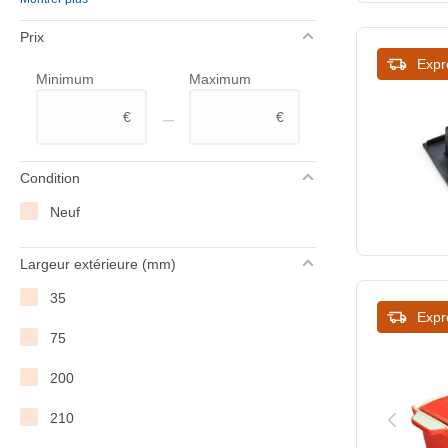
Westmark
Prix
Expr
Minimum
Maximum
–
€
€
Condition
Neuf
Largeur extérieure (mm)
35
Expr
75
200
210