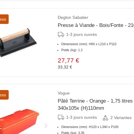
Deglon Sabatier
ess
Presse à Viande - Bois/Fonte - 
1-3 jours ouvrés
Dimensions (mm): H65 x L210 x P110
Poids (kg): 1.2
27,77 €
33,32 €
Vogue
ess
Pâté Terrine - Orange - 1,75 litres
340x105x (H)110mm
1-3 jours ouvrés
2 Variantes
Dimensions (mm): H120 x L340 x P105
Poids (kg): 3.35