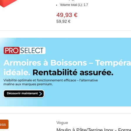
Volume total (L): 1.7
49,93 €
59,92 €
Vogue
ess
Moulin à Pâte/Terrine Inox - Fo