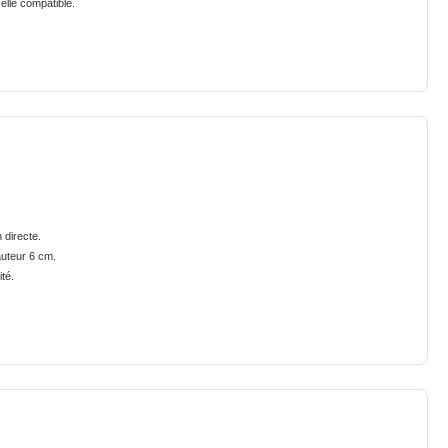
elle compatible.
 directe.
auteur 6 cm.
té.