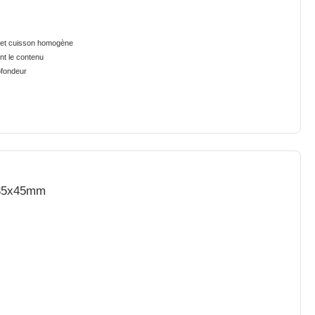
e et cuisson homogène
nt le contenu
ofondeur
5x35x45mm