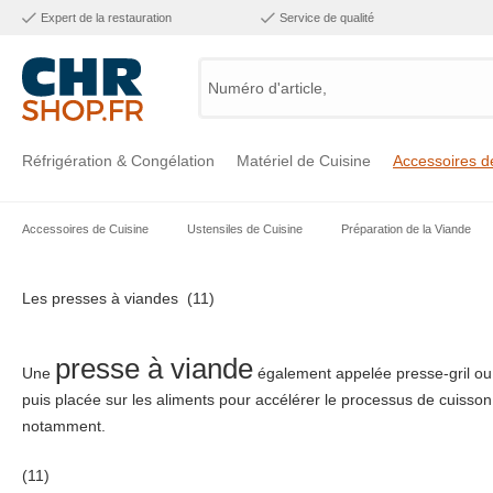
Expert de la restauration
Service de qualité
Numéro d'article, catégorie
Réfrigération & Congélation
Matériel de Cuisine
Accessoires d
Accessoires de Cuisine
Ustensiles de Cuisine
Préparation de la Viande
Voir la catégorie Réfrigération & Congélation
Voir la catégorie Matériel de Cuisine
Voir la catégorie Accessoires de Cuisine
Voir la catégorie Maintien Chaud
Voir la catégorie Inox
Voir la catégorie Bar & Mobilier
Voir la catégorie Laverie & Hygiène
Les presses à viandes
(11)
presse à viande
Une
également appelée presse-gril ou 
puis placée sur les aliments pour accélérer le processus de cuisson
notamment.
(11)