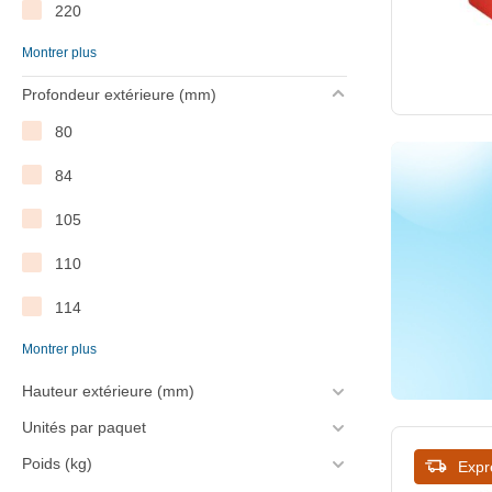
220
Montrer plus
229
Profondeur extérieure (mm)
340
80
400
84
105
110
114
Montrer plus
135
Hauteur extérieure (mm)
260
Unités par paquet
Poids (kg)
Expr