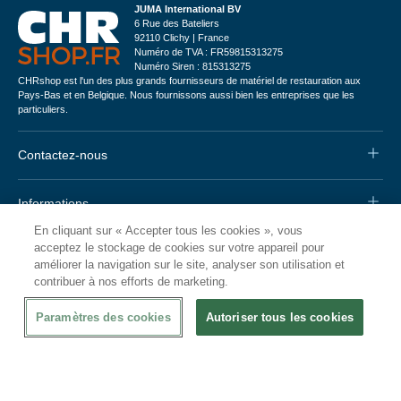
JUMA International BV
6 Rue des Bateliers
92110 Clichy | France
Numéro de TVA : FR59815313275
Numéro Siren : 815313275
CHRshop est l'un des plus grands fournisseurs de matériel de restauration aux
Pays-Bas et en Belgique. Nous fournissons aussi bien les entreprises que les
particuliers.
Contactez-nous
Informations
En cliquant sur « Accepter tous les cookies », vous
acceptez le stockage de cookies sur votre appareil pour
Service Clients
améliorer la navigation sur le site, analyser son utilisation et
contribuer à nos efforts de marketing.
Moyens de paiement
Paramètres des cookies
Autoriser tous les cookies
*
Le paiement sur facture est soumis à une vérification de solvabilité positive.
Nos autres boutiques