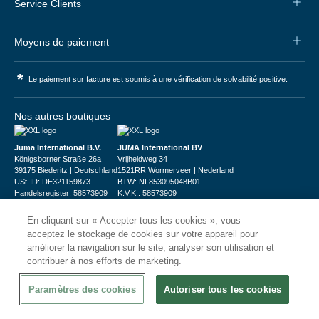
Service Clients
Moyens de paiement
*
Le paiement sur facture est soumis à une vérification de solvabilité positive.
Nos autres boutiques
Juma International B.V.
JUMA International BV
Königsborner Straße 26a
Vrijheidweg 34
39175 Biederitz | Deutschland
1521RR Wormerveer | Nederland
USt-ID: DE321159873
BTW: NL853095048B01
Handelsregister: 58573909
K.V.K.: 58573909
En cliquant sur « Accepter tous les cookies », vous
acceptez le stockage de cookies sur votre appareil pour
améliorer la navigation sur le site, analyser son utilisation et
contribuer à nos efforts de marketing.
© 2026
CHRshop
Paramètres des cookies
Autoriser tous les cookies
Confidentialité et Sécurité
Disclaimer
Conditions Générales