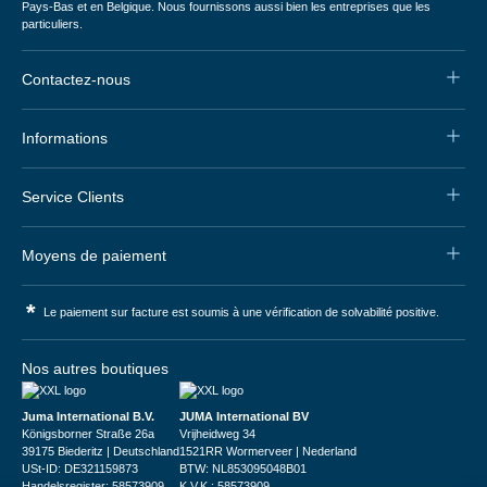
Pays-Bas et en Belgique. Nous fournissons aussi bien les entreprises que les
particuliers.
Contactez-nous
Informations
Service Clients
Moyens de paiement
*
Le paiement sur facture est soumis à une vérification de solvabilité positive.
Nos autres boutiques
Juma International B.V.
JUMA International BV
Königsborner Straße 26a
Vrijheidweg 34
39175 Biederitz | Deutschland
1521RR Wormerveer | Nederland
USt-ID: DE321159873
BTW: NL853095048B01
Handelsregister: 58573909
K.V.K.: 58573909