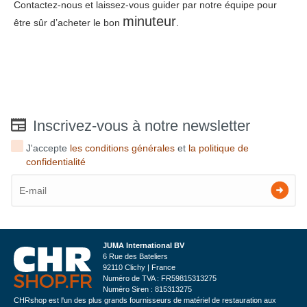
Contactez-nous et laissez-vous guider par notre équipe pour
minuteur
être sûr d’acheter le bon
.
Inscrivez-vous à notre newsletter
J'accepte
les conditions générales
et
la politique de
confidentialité
JUMA International BV
6 Rue des Bateliers
92110 Clichy | France
Numéro de TVA : FR59815313275
Numéro Siren : 815313275
CHRshop est l'un des plus grands fournisseurs de matériel de restauration aux