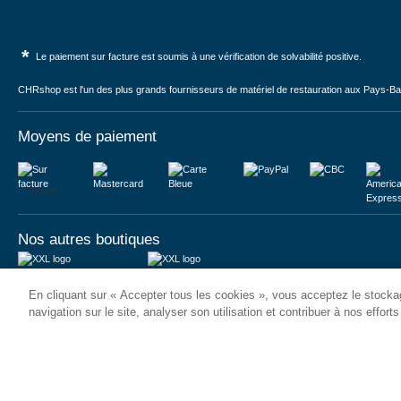
*
Le paiement sur facture est soumis à une vérification de solvabilité positive.
CHRshop est l'un des plus grands fournisseurs de matériel de restauration aux Pays-Bas 
Moyens de paiement
Sur facture
Nos autres boutiques
Juma International B.V.
JUMA International BV
En cliquant sur « Accepter tous les cookies », vous acceptez le stockag
Königsborner Straße 26a
Vrijheidweg 34
39175 Biederitz | Deutschland
1521RR Wormerveer | Nederland
navigation sur le site, analyser son utilisation et contribuer à nos effort
USt-ID: DE321159873
BTW: NL853095048B01
Handelsregister: 58573909
K.V.K.: 58573909