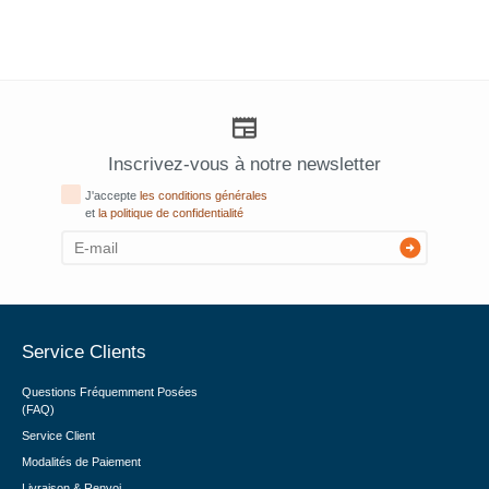
Inscrivez-vous à notre newsletter
J'accepte
les conditions générales
et
la politique de confidentialité
Service Clients
Questions Fréquemment Posées
(FAQ)
Service Client
Modalités de Paiement
Livraison & Renvoi