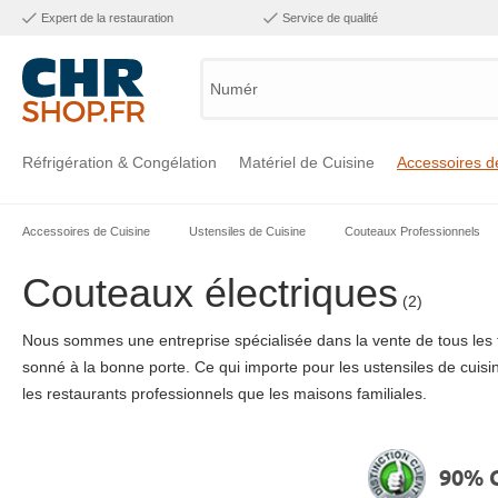
Expert de la restauration
Service de qualité
Numéro d'
Réfrigération & Congélation
Matériel de Cuisine
Accessoires d
Accessoires de Cuisine
Ustensiles de Cuisine
Couteaux Professionnels
Voir la catégorie Réfrigération & Congélation
Voir la catégorie Matériel de Cuisine
Voir la catégorie Accessoires de Cuisine
Voir la catégorie Maintien Chaud
Voir la catégorie Inox
Voir la catégorie Bar & Mobilier
Voir la catégorie Laverie & Hygiène
Couteaux électriques
(2)
Nous sommes une entreprise spécialisée dans la vente de tous les t
sonné à la bonne porte. Ce qui importe pour les ustensiles de cuisine,
les restaurants professionnels que les maisons familiales.
90% C