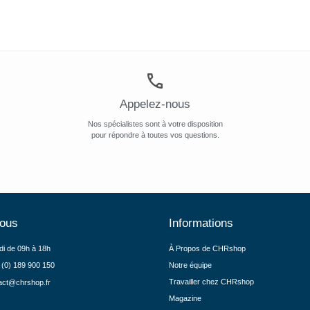
Appelez-nous
Nos spécialistes sont à votre disposition
pour répondre à toutes vos questions.
nous
Informations
di de 09h à 18h
À Propos de CHRshop
 (0) 189 900 150
Notre équipe
Travailler chez CHRshop
act@chrshop.fr
Magazine