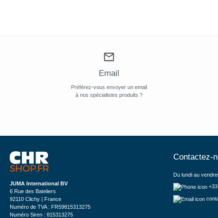
Email
Préférez-vous envoyer un email
à nos spécialistes produits ?
Contactez-
Du lundi au vendre
JUMA International BV
+33
6 Rue des Bateliers
cont
92110 Clichy | France
Numéro de TVA : FR59815313275
Numéro Siren : 815313275