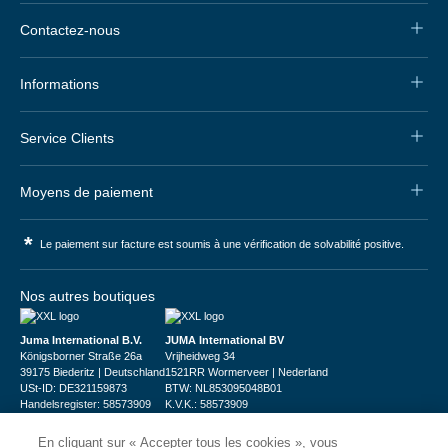
Contactez-nous
Informations
Service Clients
Moyens de paiement
*
Le paiement sur facture est soumis à une vérification de solvabilité positive.
Nos autres boutiques
Juma International B.V.
JUMA International BV
Königsborner Straße 26a
Vrijheidweg 34
39175 Biederitz | Deutschland
1521RR Wormerveer | Nederland
USt-ID: DE321159873
BTW: NL853095048B01
Handelsregister: 58573909
K.V.K.: 58573909
En cliquant sur « Accepter tous les cookies », vous