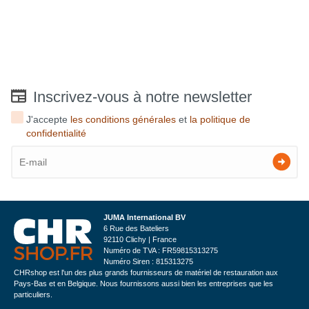
Inscrivez-vous à notre newsletter
J'accepte
les conditions générales
et
la politique de
confidentialité
JUMA International BV
6 Rue des Bateliers
92110 Clichy | France
Numéro de TVA : FR59815313275
Numéro Siren : 815313275
CHRshop est l'un des plus grands fournisseurs de matériel de restauration aux
Pays-Bas et en Belgique. Nous fournissons aussi bien les entreprises que les
particuliers.