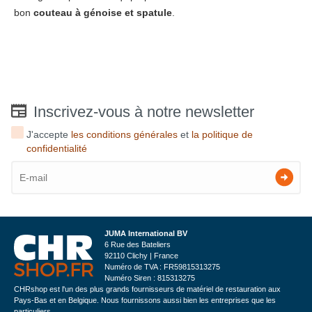
bon
couteau à génoise et spatule
.
Inscrivez-vous à notre newsletter
J'accepte
les conditions générales
et
la politique de
confidentialité
JUMA International BV
6 Rue des Bateliers
92110 Clichy | France
Numéro de TVA : FR59815313275
Numéro Siren : 815313275
CHRshop est l'un des plus grands fournisseurs de matériel de restauration aux
Pays-Bas et en Belgique. Nous fournissons aussi bien les entreprises que les
particuliers.