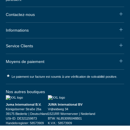
Contactez-nous
Informations
Service Clients
Moyens de paiement
*
Le paiement sur facture est soumis à une vérification de solvabilité positive.
Nos autres boutiques
Juma International B.V.
JUMA International BV
Königsborner Straße 26a
Vrijheidweg 34
39175 Biederitz | Deutschland
1521RR Wormerveer | Nederland
USt-ID: DE321159873
BTW: NL853095048B01
Handelsregister: 58573909
K.V.K.: 58573909