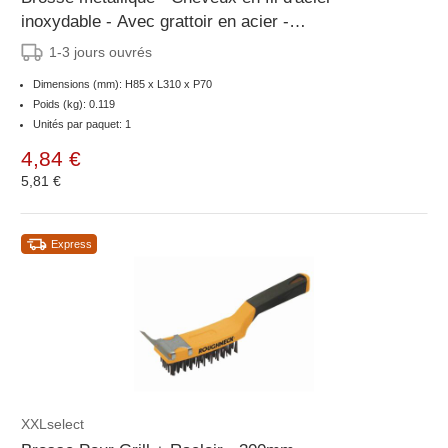
inoxydable - Avec grattoir en acier -
70x310x(H)85mm
1-3 jours ouvrés
Dimensions (mm): H85 x L310 x P70
Poids (kg): 0.119
Unités par paquet: 1
4,84 €
5,81 €
Express
XXLselect