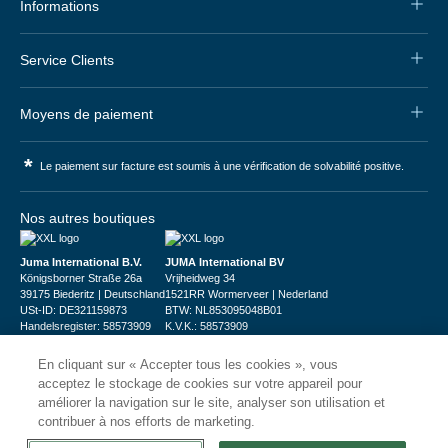
Informations
Service Clients
Moyens de paiement
*
Le paiement sur facture est soumis à une vérification de solvabilité positive.
Nos autres boutiques
Juma International B.V.
JUMA International BV
Königsborner Straße 26a
Vrijheidweg 34
39175 Biederitz | Deutschland
1521RR Wormerveer | Nederland
USt-ID: DE321159873
BTW: NL853095048B01
Handelsregister: 58573909
K.V.K.: 58573909
En cliquant sur « Accepter tous les cookies », vous
acceptez le stockage de cookies sur votre appareil pour
améliorer la navigation sur le site, analyser son utilisation et
contribuer à nos efforts de marketing.
© 2026
CHRshop