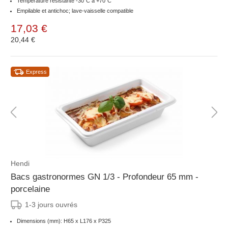
Température résistante -30°C à +70°C
Empilable et antichoc; lave-vaisselle compatible
17,03 €
20,44 €
Express
Hendi
Bacs gastronormes GN 1/3 - Profondeur 65 mm -
porcelaine
1-3 jours ouvrés
Dimensions (mm): H65 x L176 x P325