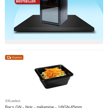
Express
XXLselect
Bacs GN - Noir - mélamine - 1/6GN-65mm