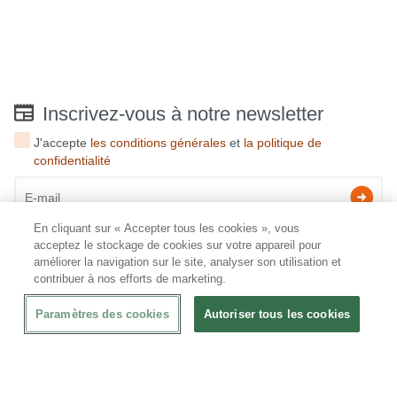
Inscrivez-vous à notre newsletter
J'accepte
les conditions générales
et
la politique de
confidentialité
En cliquant sur « Accepter tous les cookies », vous
acceptez le stockage de cookies sur votre appareil pour
améliorer la navigation sur le site, analyser son utilisation et
JUMA International BV
contribuer à nos efforts de marketing.
6 Rue des Bateliers
92110 Clichy | France
Numéro de TVA : FR59815313275
Paramètres des cookies
Autoriser tous les cookies
Numéro Siren : 815313275
CHRshop est l'un des plus grands fournisseurs de matériel de restauration aux
Pays-Bas et en Belgique. Nous fournissons aussi bien les entreprises que les
particuliers.