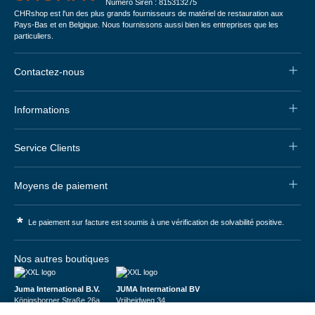
Numéro Siren : 815313275
CHRshop est l'un des plus grands fournisseurs de matériel de restauration aux
Pays-Bas et en Belgique. Nous fournissons aussi bien les entreprises que les
particuliers.
Contactez-nous
Informations
Service Clients
Moyens de paiement
*
Le paiement sur facture est soumis à une vérification de solvabilité positive.
Nos autres boutiques
Juma International B.V.
JUMA International BV
Königsborner Straße 26a
Vrijheidweg 34
39175 Biederitz | Deutschland
1521RR Wormerveer | Nederland