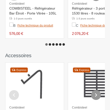
Combisteel
Combisteel
COMBISTEEL - Réfrigérateur
Réfrigérateur - 3 portes 
Bar Étroit - Porte Vitrée - 105L
1530 litres - 8 rouleaux -
1880x710x(h)1997mm
1-3 jours ouvrés
1-3 jours ouvrés
Fiche technique du produit
Fiche technique du pr
576,00 €
2 076,20 €
Accessoires
Express
Express
Combisteel
Combisteel