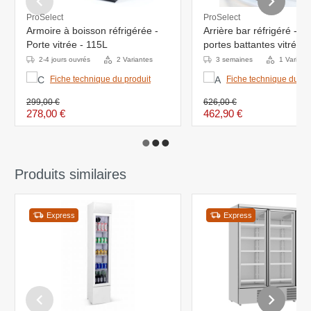
ProSelect
ProSelect
Armoire à boisson réfrigérée -
Arrière bar réfrigéré - 1
Porte vitrée - 115L
portes battantes vitrées
2-4 jours ouvrés
2 Variantes
3 semaines
1 Variant
Fiche technique du produit
Fiche technique du pr
299,00 €
626,00 €
278,00 €
462,90 €
Produits similaires
Express
Express