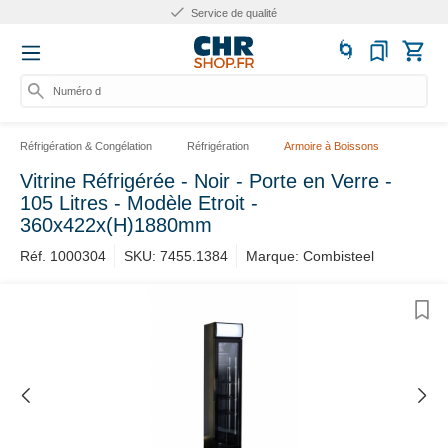
Plus de 10 ans d'expérience
Numéro d'ar
Réfrigération & Congélation
Réfrigération
Armoire à Boissons
Vitrine Réfrigérée - Noir - Porte en Verre -
105 Litres - Modèle Etroit -
360x422x(H)1880mm
Réf. 1000304
SKU: 7455.1384
Marque: Combisteel