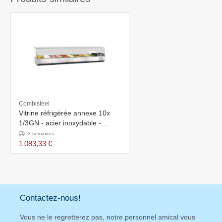
Combisteel
Vitrine réfrigérée annexe 10x
1/3GN - acier inoxydable -
2100x390x(h)460mm
3 semaines
1 083,33 €
Contactez-nous!
Vous ne le regretterez pas, notre personnel amical vous