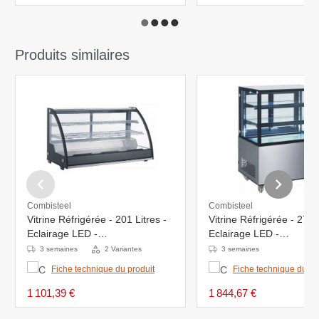
Produits similaires
Combisteel
Combisteel
Vitrine Réfrigérée - 201 Litres -
Vitrine Réfrigérée - 270 L
Eclairage LED -
Eclairage LED -
1217x590x685(h)mm
915x675x(h)1269mm
3 semaines
2 Variantes
3 semaines
Fiche technique du produit
Fiche technique du pr
1 101,39 €
1 844,67 €