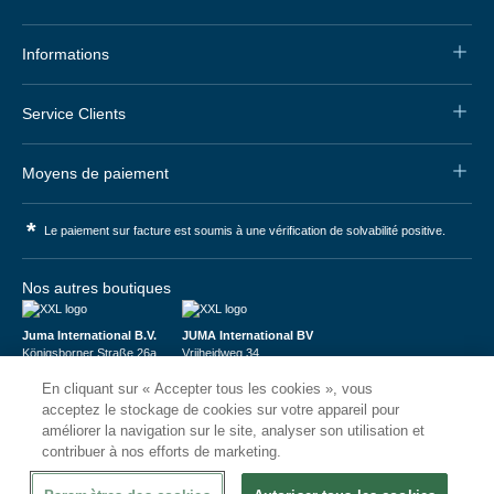
Informations
Service Clients
Moyens de paiement
*
Le paiement sur facture est soumis à une vérification de solvabilité positive.
Nos autres boutiques
Juma International B.V.
JUMA International BV
Königsborner Straße 26a
Vrijheidweg 34
39175 Biederitz | Deutschland
1521RR Wormerveer | Nederland
En cliquant sur « Accepter tous les cookies », vous
USt-ID: DE321159873
BTW: NL853095048B01
Handelsregister: 58573909
K.V.K.: 58573909
acceptez le stockage de cookies sur votre appareil pour
améliorer la navigation sur le site, analyser son utilisation et
contribuer à nos efforts de marketing.