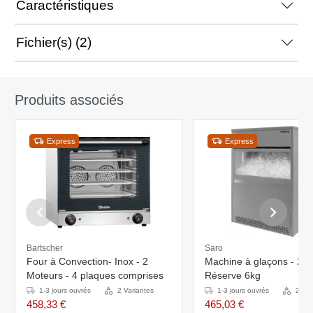
Caractéristiques
Fichier(s) (2)
Produits associés
Express
Express
Bartscher
Saro
Four à Convection- Inox - 2
Machine à glaçons - 26k
Moteurs - 4 plaques comprises
Réserve 6kg
1-3 jours ouvrés
2 Variantes
1-3 jours ouvrés
2 Var
458,33 €
465,03 €