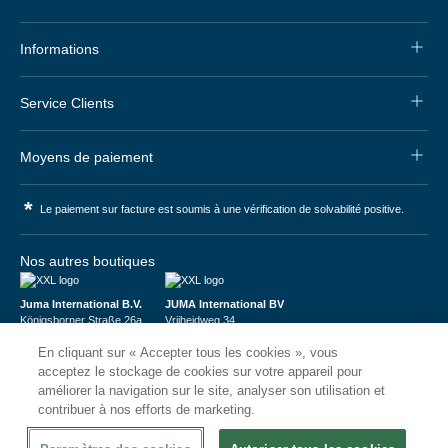
Informations
Service Clients
Moyens de paiement
*
Le paiement sur facture est soumis à une vérification de solvabilité positive.
Nos autres boutiques
Juma International B.V.
JUMA International BV
Königsborner Straße 26a
Vrijheidweg 34
39175 Biederitz | Deutschland
1521RR Wormerveer | Nederland
En cliquant sur « Accepter tous les cookies », vous
USt-ID: DE321159873
BTW: NL853095048B01
Handelsregister: 58573909
K.V.K.: 58573909
acceptez le stockage de cookies sur votre appareil pour
améliorer la navigation sur le site, analyser son utilisation et
contribuer à nos efforts de marketing.