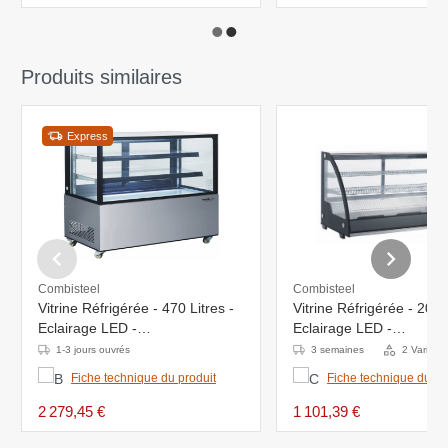
Produits similaires
Express
Combisteel
Combisteel
Vitrine Réfrigérée - 470 Litres -
Vitrine Réfrigérée - 201 L
Eclairage LED -
Eclairage LED -
1515x675x(h)1220mm
1217x590x685(h)mm
1-3 jours ouvrés
3 semaines
2 Variant
Fiche technique du produit
Fiche technique du pr
2 279,45 €
1 101,39 €