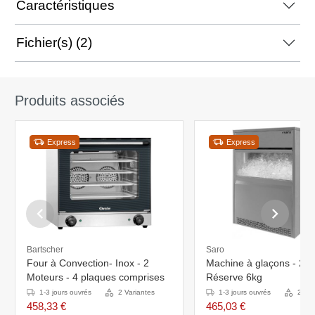
Caractéristiques
Fichier(s) (2)
Produits associés
Express
Express
Bartscher
Saro
Four à Convection- Inox - 2
Machine à glaçons - 26k
Moteurs - 4 plaques comprises
Réserve 6kg
1-3 jours ouvrés
2 Variantes
1-3 jours ouvrés
2 Var
458,33 €
465,03 €