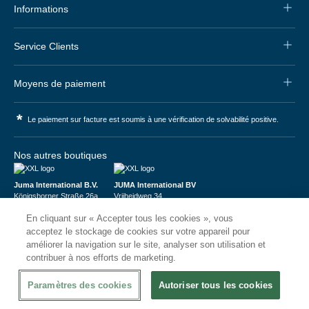
Informations
Service Clients
Moyens de paiement
*
Le paiement sur facture est soumis à une vérification de solvabilité positive.
Nos autres boutiques
Juma International B.V.
JUMA International BV
Königsborner Straße 26a
Vrijheidweg 34
39175 Biederitz | Deutschland
1521RR Wormerveer | Nederland
En cliquant sur « Accepter tous les cookies », vous
USt-ID: DE321159873
BTW: NL853095048B01
Handelsregister: 58573909
K.V.K.: 58573909
acceptez le stockage de cookies sur votre appareil pour
améliorer la navigation sur le site, analyser son utilisation et
contribuer à nos efforts de marketing.
Paramètres des cookies
Autoriser tous les cookies
© 2026
CHRshop