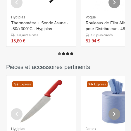
Hygiplas
Vogue
Thermomètre + Sonde Jaune -
Rouleaux de Film Aliment
-50/+300°C - Hygiplas
pour Distributeur - 488(H) x
206(L) x 63(P)mm
1-3 jours ouvrés
1-3 jours ouvrés
15,80 €
51,94 €
Pièces et accessoires pertinents
Express
Express
Hygiplas
Jantex