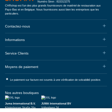
Numéro Siren : 815313275
CHRshop est l'un des plus grands fournisseurs de matériel de restauration aux
Pays-Bas et en Belgique. Nous fournissons aussi bien les entreprises que les
particuliers.
Contactez-nous
Informations
Service Clients
Moyens de paiement
*
Le paiement sur facture est soumis à une vérification de solvabilité positive.
Nos autres boutiques
Juma International B.V.
JUMA International BV
Königsborner Straße 26a
Vrijheidweg 34
39175 Biederitz | Deutschland
1521RR Wormerveer | Nederland