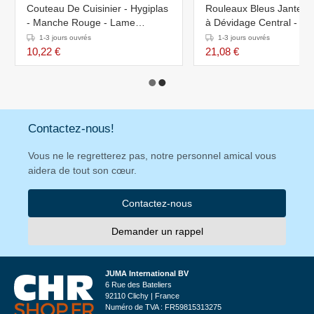
Couteau De Cuisinier - Hygiplas
Rouleaux Bleus Jantex - 
- Manche Rouge - Lame
à Dévidage Central - Lot
255mm
1-3 jours ouvrés
1-3 jours ouvrés
10,22 €
21,08 €
Contactez-nous!
Vous ne le regretterez pas, notre personnel amical vous
aidera de tout son cœur.
Contactez-nous
Demander un rappel
JUMA International BV
6 Rue des Bateliers
92110 Clichy | France
Numéro de TVA : FR59815313275