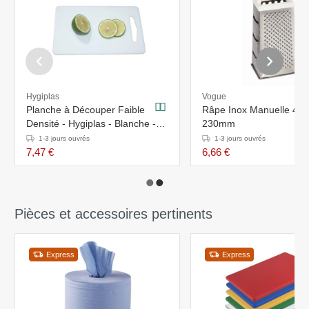
Hygiplas
Vogue
Planche à Découper Faible
Râpe Inox Manuelle 4 F
Densité - Hygiplas - Blanche -
230mm
152x254x6mm
1-3 jours ouvrés
1-3 jours ouvrés
7,47 €
6,66 €
Pièces et accessoires pertinents
Express
Express