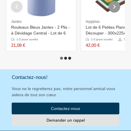
Jantex
Hygiplas
Rouleaux Bleus Jantex - 2 Plis -
Lot de 6 Petites Planche
à Dévidage Central - Lot de 6
Découper - 300x225x1
Disponible en 6 Couleur
1-3 jours ouvrés
1-3 jours ouvrés
7 Var
21,08 €
42,00 €
Contactez-nous!
Vous ne le regretterez pas, notre personnel amical vous
aidera de tout son cœur.
Contactez-nous
Demander un rappel