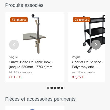
Produits associés
Express
Express
Vogue
Vogue
Ouvre-Boîte De Table Inox -
Chariot De Service -
jusqu'à 580mm - 770(h)mm
Polypropylène -
830x410x960(h)mm
1-3 jours ouvrés
1-3 jours ouvrés
86,03 €
87,75 €
Pièces et accessoires pertinents