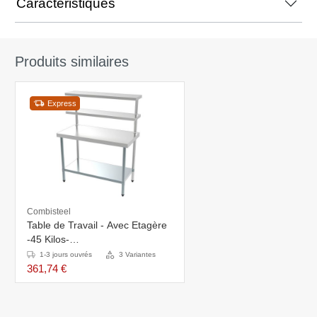
Caractéristiques
Produits similaires
Express
Combisteel
Table de Travail - Avec Etagère
-45 Kilos-
1200x600x1500(h)mm
1-3 jours ouvrés
3 Variantes
361,74 €