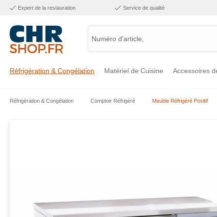
Expert de la restauration
Service de qualité
Numéro d'article, caté
Réfrigération & Congélation
Matériel de Cuisine
Accessoires d
Réfrigération & Congélation
Comptoir Réfrigéré
Meuble Réfrigéré Positif
Voir la catégorie Réfrigération & Congélation
Voir la catégorie Matériel de Cuisine
Voir la catégorie Accessoires de Cuisine
Voir la catégorie Maintien Chaud
Voir la catégorie Inox
Voir la catégorie Bar & Mobilier
Voir la catégorie Laverie & Hygiène