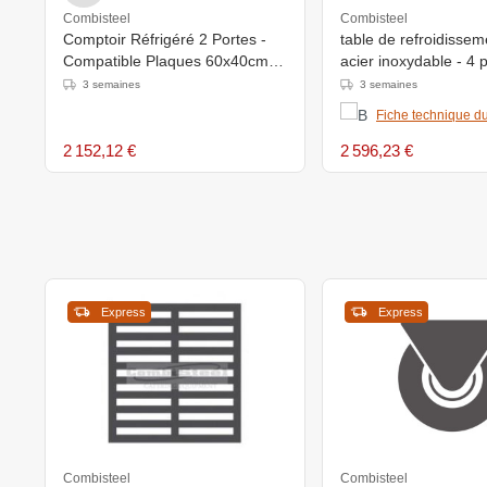
Combisteel
Combisteel
Comptoir Réfrigéré 2 Portes -
table de refroidissem
Compatible Plaques 60x40cm -
acier inoxydable - 4 p
800x1550x850(h)mm
circulation d'air -
3 semaines
3 semaines
2330x700x(h)850m
Fiche technique du
2 152,12 €
2 596,23 €
Express
Express
Combisteel
Combisteel