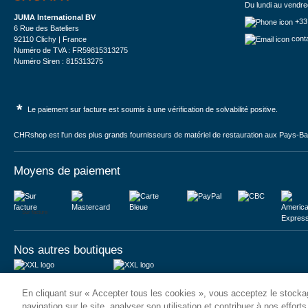
Du lundi au vendre
JUMA International BV
+33
6 Rue des Bateliers
cont
92110 Clichy | France
Numéro de TVA : FR59815313275
Numéro Siren : 815313275
*
Le paiement sur facture est soumis à une vérification de solvabilité positive.
CHRshop est l'un des plus grands fournisseurs de matériel de restauration aux Pays-Bas 
Moyens de paiement
Sur facture
Nos autres boutiques
Juma International B.V.
JUMA International BV
En cliquant sur « Accepter tous les cookies », vous acceptez le stockag
Königsborner Straße 26a
Vrijheidweg 34
39175 Biederitz | Deutschland
1521RR Wormerveer | Nederland
navigation sur le site, analyser son utilisation et contribuer à nos effort