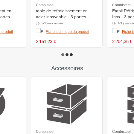
Combisteel
Combisteel
ent en
table de refroidissement en
Etabli Réfr
ortes -
acier inoxydable - 3 portes -
Inox - 3 po
circulation d'air -
(haut) 85
1-3 jours ouvrés
1-3 jours o
m
1865x700x(h)850mm
 produit
Fiche technique du produit
Fiche t
2 151,23 €
2 204,35 €
Accessoires
Combisteel
Combisteel