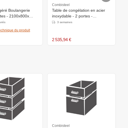
Combisteel
C
igéré Boulangerie
Table de congélation en acier
C
rtes - 2100x800x
inoxydable - 2 portes -
3
0mm
1300x700x(h)850mm
-
uvrés
3 semaines
echnique du produit
2 535,94 €
3
Combisteel