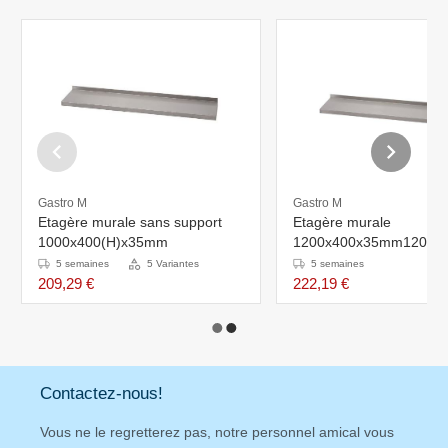
Gastro M
Gastro M
Etagère murale sans support
Etagère murale
1000x400(H)x35mm
1200x400x35mm1200(l)
x35(h)mm
5 semaines
5 Variantes
5 semaines
209,29 €
222,19 €
Contactez-nous!
Vous ne le regretterez pas, notre personnel amical vous