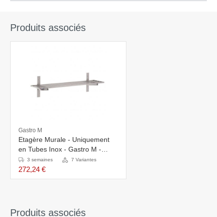
Produits associés
Gastro M
Etagère Murale - Uniquement
en Tubes Inox - Gastro M -
Disponibles en 7 Tailles
3 semaines
7 Variantes
272,24 €
Produits associés