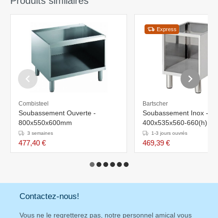
Produits similaires
Express
Combisteel
Bartscher
Soubassement Ouverte -
Soubassement Inox -
800x550x600mm
400x535x560-660(h)m
3 semaines
1-3 jours ouvrés
477,40 €
469,39 €
Contactez-nous!
Vous ne le regretterez pas, notre personnel amical vous