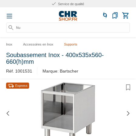
Service de qualité
Numé
Inox
Accessoires en Inox
Supports
Soubassement Inox - 400x535x560-
660(h)mm
Réf. 1001531
Marque: Bartscher
Express