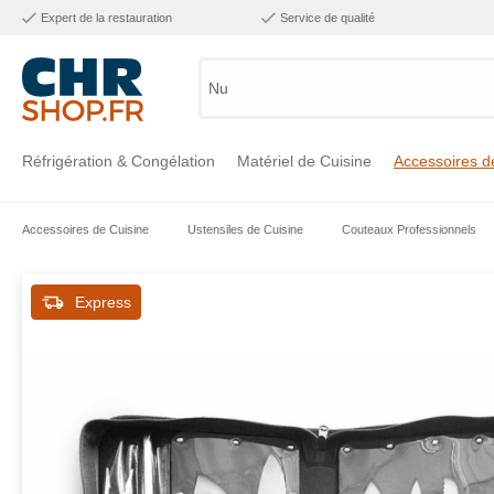
Expert de la restauration
Service de qualité
Numéro
Réfrigération & Congélation
Matériel de Cuisine
Accessoires d
Accessoires de Cuisine
Ustensiles de Cuisine
Couteaux Professionnels
Voir la catégorie Réfrigération & Congélation
Voir la catégorie Matériel de Cuisine
Voir la catégorie Accessoires de Cuisine
Voir la catégorie Maintien Chaud
Voir la catégorie Inox
Voir la catégorie Bar & Mobilier
Voir la catégorie Laverie & Hygiène
Express