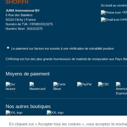
Du lundi au vendre
JUMA International BV
+33
6 Rue des Bateliers
cont
92110 Clichy | France
Numéro de TVA : FR59815313275
Numéro Siren : 815313275
*
Le paiement sur facture est soumis à une vérification de solvabilité positive.
CHRshop est l'un des plus grands fournisseurs de matériel de restauration aux Pays-Bas 
Moyens de paiement
Sur facture
Nos autres boutiques
Juma International B.V.
JUMA International BV
En cliquant sur « Accepter tous les cookies », vous acceptez le stockag
Königsborner Straße 26a
Vrijheidweg 34