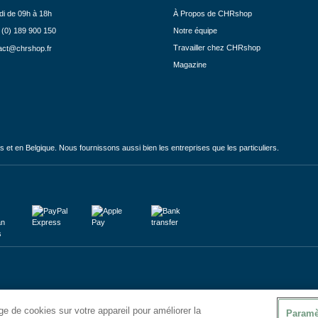
di de 09h à 18h
À Propos de CHRshop
 (0) 189 900 150
Notre équipe
Travailler chez CHRshop
act@chrshop.fr
Magazine
et en Belgique. Nous fournissons aussi bien les entreprises que les particuliers.
e de cookies sur votre appareil pour améliorer la
Paramè