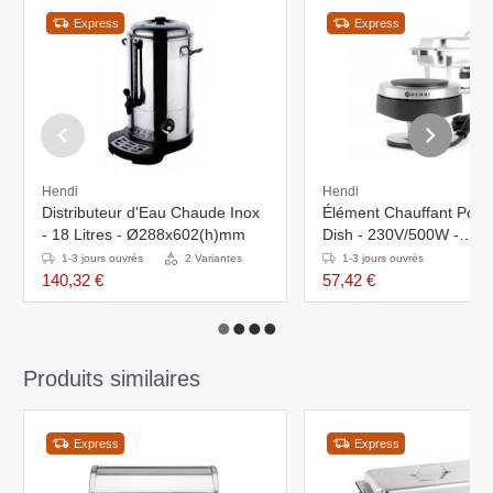
Express
Express
Hendi
Hendi
Distributeur d'Eau Chaude Inox
Élément Chauffant Pour
- 18 Litres - Ø288x602(h)mm
Dish - 230V/500W -
Ø130x100(h)mm
1-3 jours ouvrés
2 Variantes
1-3 jours ouvrés
140,32 €
57,42 €
Produits similaires
Express
Express