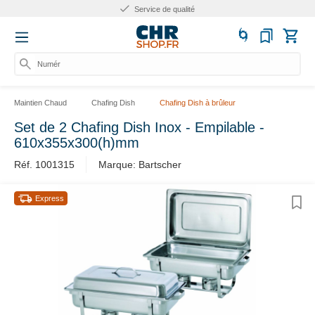
Service de qualité
Numéro d
Maintien Chaud
Chafing Dish
Chafing Dish à brûleur
Set de 2 Chafing Dish Inox - Empilable -
610x355x300(h)mm
Réf. 1001315
Marque: Bartscher
Express