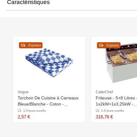
Caractéristiques
Express
Express
Vogue
CaterChef
Torchon De Cuisine à Carreaux
Friteuse - 5+8 Litres 
Bleue/Blanche - Coton -
1x2kW+1x3,25kW -
660x660mm
470x430x(H)290mm
1-3 jours ouvrés
1-3 jours ouvrés
2,57 €
316,76 €