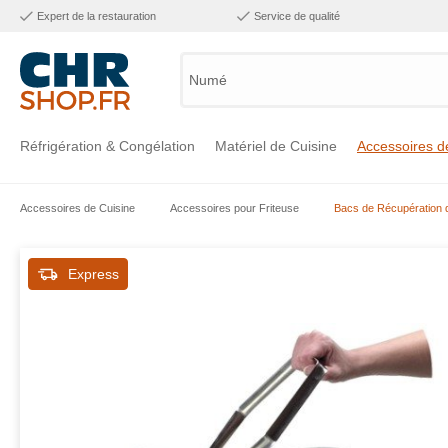
Expert de la restauration
Service de qualité
Numéro d'
Réfrigération & Congélation
Matériel de Cuisine
Accessoires d
Accessoires de Cuisine
Accessoires pour Friteuse
Bacs de Récupération 
Voir la catégorie Réfrigération & Congélation
Voir la catégorie Matériel de Cuisine
Voir la catégorie Accessoires de Cuisine
Voir la catégorie Maintien Chaud
Voir la catégorie Inox
Voir la catégorie Bar & Mobilier
Voir la catégorie Laverie & Hygiène
Express