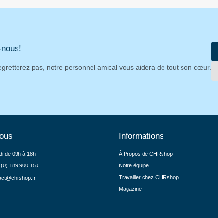
-nous!
egretterez pas, notre personnel amical vous aidera de tout son cœur.
nous
Informations
di de 09h à 18h
À Propos de CHRshop
 (0) 189 900 150
Notre équipe
Travailler chez CHRshop
act@chrshop.fr
Magazine