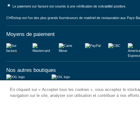
*
Le paiement sur facture est soumis à une vérification de solvabilité positive.
CHRshop est l'un des plus grands fournisseurs de matériel de restauration aux Pays-Bas 
Moyens de paiement
Sur facture
Nos autres boutiques
Juma International B.V.
JUMA International BV
En cliquant sur « Accepter tous les cookies », vous acceptez le stockag
Königsborner Straße 26a
Vrijheidweg 34
39175 Biederitz | Deutschland
1521RR Wormerveer | Nederland
navigation sur le site, analyser son utilisation et contribuer à nos effort
USt-ID: DE321159873
BTW: NL853095048B01
Handelsregister: 58573909
K.V.K.: 58573909