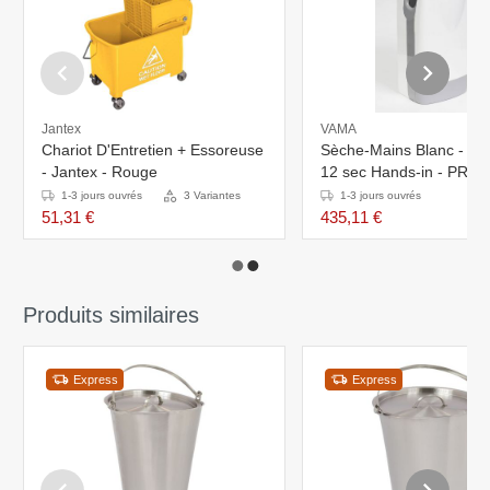
Jantex
VAMA
Chariot D'Entretien + Essoreuse
Sèche-Mains Blanc - 60d
- Jantex - Rouge
12 sec Hands-in - PR
XXL!
1-3 jours ouvrés
3 Variantes
1-3 jours ouvrés
51,31 €
435,11 €
Produits similaires
Express
Express