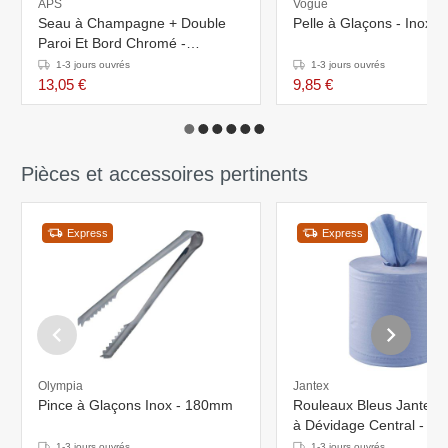
APS
Vogue
Seau à Champagne + Double
Pelle à Glaçons - Inox 
Paroi Et Bord Chromé -
Acrylique Transparent -
1-3 jours ouvrés
1-3 jours ouvrés
Ø120mmx230(h)mm
13,05 €
9,85 €
Pièces et accessoires pertinents
Express
Express
Olympia
Jantex
Pince à Glaçons Inox - 180mm
Rouleaux Bleus Jantex - 
à Dévidage Central - Lot
1-3 jours ouvrés
1-3 jours ouvrés