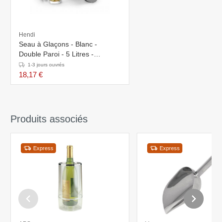
Hendi
Seau à Glaçons - Blanc -
Double Paroi - 5 Litres -
ø190x(H)200mm
1-3 jours ouvrés
18,17 €
Produits associés
Express
Express