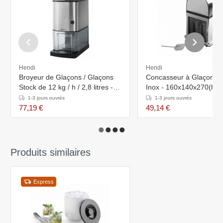
Hendi
Hendi
Broyeur de Glaçons / Glaçons
Concasseur à Glaçons 
Stock de 12 kg / h / 2,8 litres -
Inox - 160x140x270(h)
Hendi - 170x220x(h)460mm
1-3 jours ouvrés
1-3 jours ouvrés
77,19 €
49,14 €
Produits similaires
Express