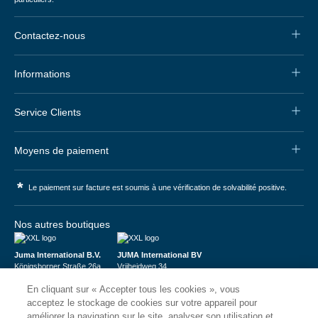
Contactez-nous
Informations
Service Clients
Moyens de paiement
*
Le paiement sur facture est soumis à une vérification de solvabilité positive.
Nos autres boutiques
Juma International B.V.
JUMA International BV
Königsborner Straße 26a
Vrijheidweg 34
39175 Biederitz | Deutschland
1521RR Wormerveer | Nederland
En cliquant sur « Accepter tous les cookies », vous
USt-ID: DE321159873
BTW: NL853095048B01
Handelsregister: 58573909
K.V.K.: 58573909
acceptez le stockage de cookies sur votre appareil pour
améliorer la navigation sur le site, analyser son utilisation et