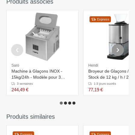
Produits associés
Express
Saro
Hendi
Machine à Glaçons INOX -
Broyeur de Glaçons / G
15kg/24h - Modèle pour 3
Stock de 12 kg / h / 2,8 li
Tailles de Glaçons
Hendi - 170x220x(h)4
3 semaines
1-3 jours ouvrés
244,49 €
77,19 €
Produits similaires
Express
Express