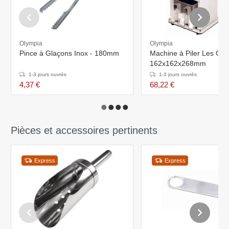
Olympia
Olympia
Pince à Glaçons Inox - 180mm
Machine à Piler Les Gla
162x162x268mm
1-3 jours ouvrés
1-3 jours ouvrés
4,37 €
68,22 €
Pièces et accessoires pertinents
Express
Express