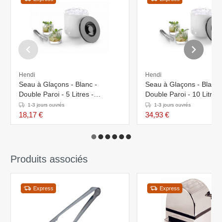
Hendi
Hendi
Seau à Glaçons - Blanc -
Seau à Glaçons - Blanc 
Double Paroi - 5 Litres -
Double Paroi - 10 Litres 
ø190x(H)200mm
ø292x(H)220mm
1-3 jours ouvrés
1-3 jours ouvrés
18,17 €
34,93 €
Produits associés
Express
Express