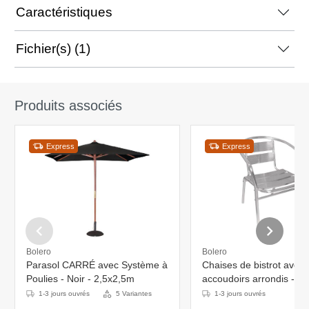
Caractéristiques
Fichier(s) (1)
Produits associés
Express
Express
Bolero
Bolero
Parasol CARRÉ avec Système à
Chaises de bistrot avec
Poulies - Noir - 2,5x2,5m
accoudoirs arrondis - 4 
Hauteur d'assise : 45 cm
1-3 jours ouvrés
5 Variantes
1-3 jours ouvrés
aluminium