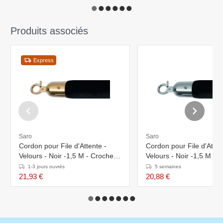
Produits associés
Express
Saro
Saro
Cordon pour File d'Attente -
Cordon pour File d'Atten
Velours - Noir -1,5 M - Crochets
Velours - Noir -1,5 M - 
Dorés
Argent Chromé
1-3 jours ouvrés
5 semaines
21,93 €
20,88 €