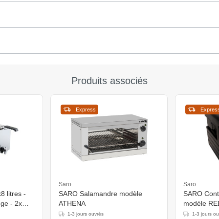
Produits associés
Express
Expres
Saro
Saro
8 litres -
SARO Salamandre modèle
SARO Cont
ge - 2x
ATHENA
modèle RE
 (H) 378mm
1-3 jours ouvrés
1-3 jours o