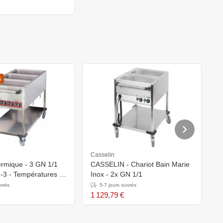
s
Casselin
C
ermique - 3 GN 1/1
CASSELIN - Chariot Bain Marie
C
-3 - Températures -
Inox - 2x GN 1/1
I
(h)900mm
uvrés
5-7 jours ouvrés
1 129,79 €
1