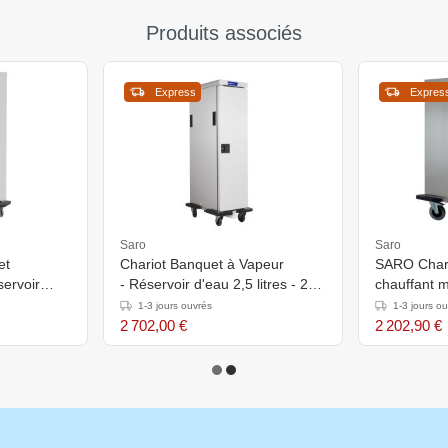
Produits associés
Express
Expres
Saro
Saro
et
Chariot Banquet à Vapeur
SARO Chari
servoir
- Réservoir d'eau 2,5 litres - 20x
chauffant 
1 / 1GN - 570x879x (H)
1-3 jours ouvrés
1-3 jours o
1824mm
2 702,00 €
2 202,90 €