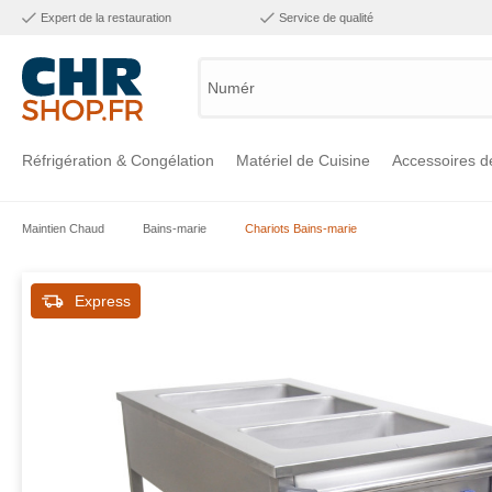
Expert de la restauration
Service de qualité
Numéro d
Réfrigération & Congélation
Matériel de Cuisine
Accessoires d
Maintien Chaud
Bains-marie
Chariots Bains-marie
Voir la catégorie Réfrigération & Congélation
Voir la catégorie Matériel de Cuisine
Voir la catégorie Accessoires de Cuisine
Voir la catégorie Maintien Chaud
Voir la catégorie Inox
Voir la catégorie Bar & Mobilier
Voir la catégorie Laverie & Hygiène
Express