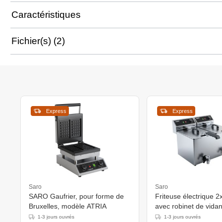
Caractéristiques
Fichier(s) (2)
Express
Express
Saro
Saro
SARO Gaufrier, pour forme de
Friteuse électrique 2x
Bruxelles, modèle ATRIA
avec robinet de vidan
3,25 kW - 590x420x
1-3 jours ouvrés
1-3 jours ouvrés