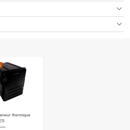
s
eneur thermique
ES
uvrés