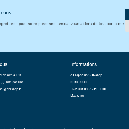
-nous!
egretterez pas, notre personnel amical vous aidera de tout son cœur.
nous
Informations
di de 09h à 18h
À Propos de CHRshop
 (0) 189 900 150
Notre équipe
Travailler chez CHRshop
act@chrshop.fr
Magazine