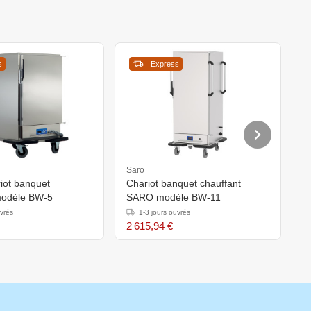
s
Express
Saro
S
ot banquet
Chariot banquet chauffant
C
modèle BW-5
SARO modèle BW-11
m
uvrés
1-3 jours ouvrés
2 615,94 €
1