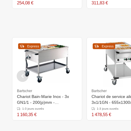
254,08 €
311,83 €
Express
Express
Bartscher
Bartscher
Chariot Bain-Marie Inox - 3x
Chariot de service al
GN1/1 - 200(p)mm -
3x1/1GN - 655x130
650x1200x855(h)mm
1-3 jours ouvrés
1-3 jours ouvrés
1 160,35 €
1 478,55 €