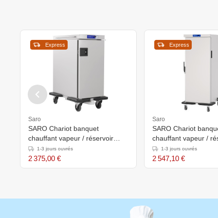
Express
Express
Saro
Saro
SARO Chariot banquet
SARO Chariot banqu
chauffant vapeur / réservoir
chauffant vapeur / ré
d'eau BWS-10
d'eau BWS-15
1-3 jours ouvrés
1-3 jours ouvrés
2 375,00 €
2 547,10 €