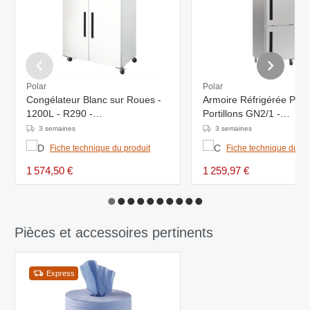
Polar
Polar
Congélateur Blanc sur Roues -
Armoire Réfrigérée Posit
1200L - R290 -
Portillons GN2/1 -
1340x810x2000(h)mm
800x680x2010(h)mm
3 semaines
3 semaines
Fiche technique du produit
Fiche technique du pr
1 574,50 €
1 259,97 €
Pièces et accessoires pertinents
Express