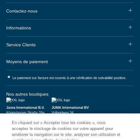
Contactez-nous
Informations
Service Clients
Moyens de paiement
*
Le paiement sur facture est soumis à une vérification de solvabilité positive.
Nos autres boutiques
Juma International B.V.
JUMA International BV
Königsborner Straße 26a
Vrijheidweg 34
39175 Biederitz | Deutschland
1521RR Wormerveer | Nederland
En cliquant sur « Accepter tous les cookies », vous
USt-ID: DE321159873
BTW: NL853095048B01
Handelsregister: 58573909
K.V.K.: 58573909
acceptez le stockage de cookies sur votre appareil pour
améliorer la navigation sur le site, analyser son utilisation et