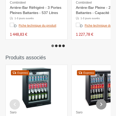
Combisteel
Combisteel
Arrière-Bar Réfrigéré - 3 Portes
Arrière-Bar Pleine - 2 Po
Pleines Battantes - 537 Litres
Battantes - Capacité 350
860(h)mm
1-3 jours ouvrés
1-3 jours ouvrés
Fiche technique du produit
Fiche technique du pr
1 448,83 €
1 227,78 €
Produits associés
Express
Express
Saro
Saro