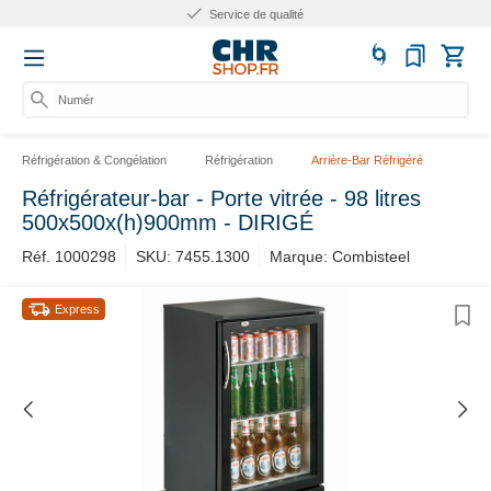
Service de qualité
Numéro
Réfrigération & Congélation
Réfrigération
Arrière-Bar Réfrigéré
Réfrigérateur-bar - Porte vitrée - 98 litres
500x500x(h)900mm - DIRIGÉ
Réf. 1000298
SKU: 7455.1300
Marque: Combisteel
Express