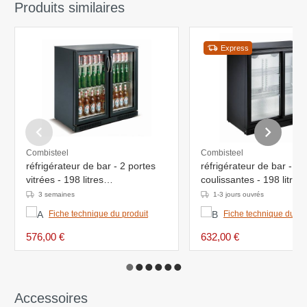
Produits similaires
Express
Combisteel
Combisteel
réfrigérateur de bar - 2 portes
réfrigérateur de bar - 2 
vitrées - 198 litres
coulissantes - 198 litres
900x500x(h)900mm - LED
-900x500x(h)900 -LED
3 semaines
1-3 jours ouvrés
Fiche technique du produit
Fiche technique du pr
576,00 €
632,00 €
Accessoires