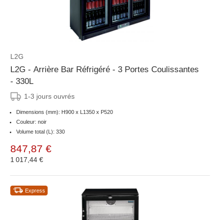
L2G
L2G - Arrière Bar Réfrigéré - 3 Portes Coulissantes
- 330L
1-3 jours ouvrés
Dimensions (mm): H900 x L1350 x P520
Couleur: noir
Volume total (L): 330
847,87 €
1 017,44 €
Express