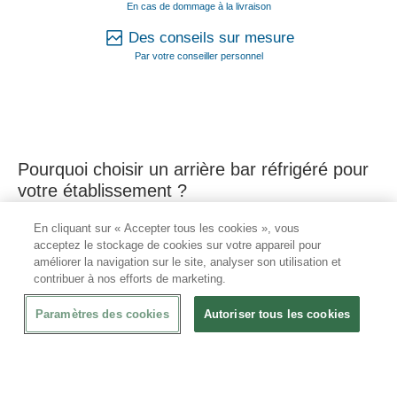
En cas de dommage à la livraison
Des conseils sur mesure
Par votre conseiller personnel
Pourquoi choisir un arrière bar réfrigéré pour
votre établissement ?
En cliquant sur « Accepter tous les cookies », vous
L'arrière
bar réfrigéré
est un équipement incontournable pour
acceptez le stockage de cookies sur votre appareil pour
tout professionnel CHR souhaitant maintenir ses boissons à
améliorer la navigation sur le site, analyser son utilisation et
température idéale tout en optimisant son espace de travail. Ce
contribuer à nos efforts de marketing.
type de matériel offre un gain de place considérable tout en
Paramètres des cookies
Autoriser tous les cookies
assurant un accès rapide aux produits pendant le service.
Les avantages du bar réfrigéré professionnel