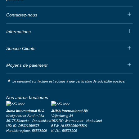
Contactez-nous
Informations
Service Clients
Moyens de paiement
*
Le paiement sur facture est soumis à une vérification de solvabilité positive.
Nos autres boutiques
Juma International B.V.
JUMA International BV
Königsborner Straße 26a
Vrijheidweg 34
39175 Biederitz | Deutschland
1521RR Wormerveer | Nederland
USt-ID: DE321159873
BTW: NL853095048B01
Handelsregister: 58573909
K.V.K.: 58573909