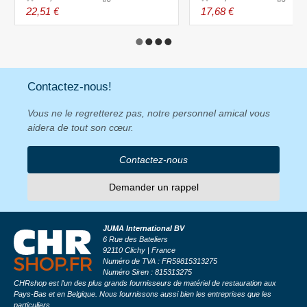
22,51 €
17,68 €
Contactez-nous!
Vous ne le regretterez pas, notre personnel amical vous
aidera de tout son cœur.
Contactez-nous
Demander un rappel
JUMA International BV
6 Rue des Bateliers
92110 Clichy | France
Numéro de TVA : FR59815313275
Numéro Siren : 815313275
CHRshop est l'un des plus grands fournisseurs de matériel de restauration aux
Pays-Bas et en Belgique. Nous fournissons aussi bien les entreprises que les
particuliers.