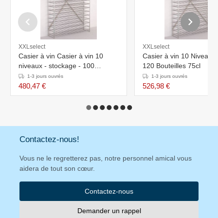
XXLselect
XXLselect
Casier à vin Casier à vin 10
Casier à vin 10 Niveaux 
niveaux - stockage - 100
120 Bouteilles 75cl
bouteilles - 75cl -
1-3 jours ouvrés
1-3 jours ouvrés
1000x300x1050mm
480,47 €
526,98 €
Contactez-nous!
Vous ne le regretterez pas, notre personnel amical vous
aidera de tout son cœur.
Contactez-nous
Demander un rappel