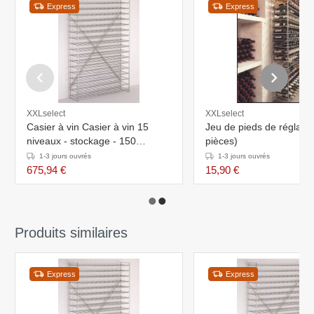
Express
Express
XXLselect
XXLselect
Casier à vin Casier à vin 15
Jeu de pieds de réglage
niveaux - stockage - 150
pièces)
bouteilles - 75cl -
1-3 jours ouvrés
1-3 jours ouvrés
1000x300x1600mm
675,94 €
15,90 €
Produits similaires
Express
Express