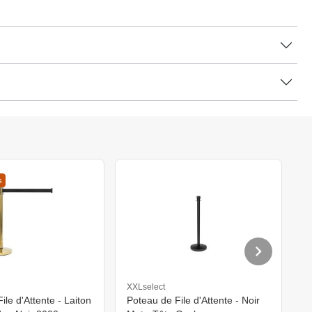
s
XXLselect
P
ile d'Attente - Laiton
Poteau de File d'Attente - Noir
P