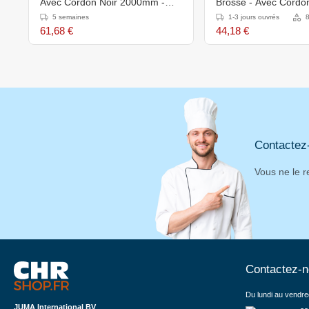
Avec Cordon Noir 2000mm -
Brossé - Avec Cordo
Fermeture Magnétique
2000mm
5 semaines
1-3 jours ouvrés
8
61,68 €
44,18 €
Contactez
Vous ne le r
Contactez-
Du lundi au vendre
JUMA International BV