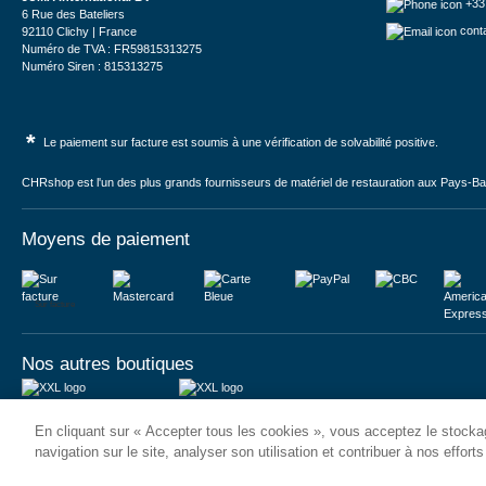
+33
6 Rue des Bateliers
cont
92110 Clichy | France
Numéro de TVA : FR59815313275
Numéro Siren : 815313275
*
Le paiement sur facture est soumis à une vérification de solvabilité positive.
CHRshop est l'un des plus grands fournisseurs de matériel de restauration aux Pays-Bas 
Moyens de paiement
Sur facture
Nos autres boutiques
Juma International B.V.
JUMA International BV
En cliquant sur « Accepter tous les cookies », vous acceptez le stockag
Königsborner Straße 26a
Vrijheidweg 34
39175 Biederitz | Deutschland
1521RR Wormerveer | Nederland
navigation sur le site, analyser son utilisation et contribuer à nos effort
USt-ID: DE321159873
BTW: NL853095048B01
Handelsregister: 58573909
K.V.K.: 58573909