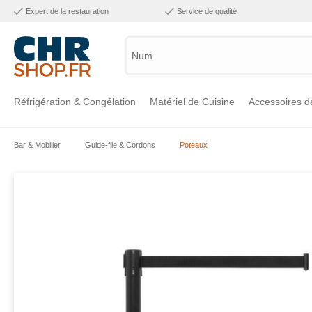
Expert de la restauration
Service de qualité
Numéro
Réfrigération & Congélation
Matériel de Cuisine
Accessoires d
Bar & Mobilier
Guide-file & Cordons
Poteaux
Voir la catégorie Réfrigération & Congélation
Voir la catégorie Matériel de Cuisine
Voir la catégorie Accessoires de Cuisine
Voir la catégorie Maintien Chaud
Voir la catégorie Inox
Voir la catégorie Bar & Mobilier
Voir la catégorie Laverie & Hygiène