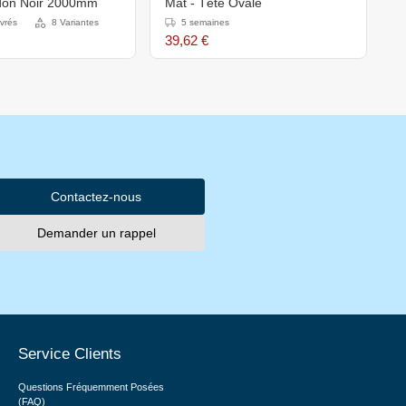
don Noir 2000mm
Mat - Tête Ovale
2
uvrés
8 Variantes
5 semaines
39,62 €
4
Contactez-nous
Demander un rappel
Service Clients
Questions Fréquemment Posées
(FAQ)