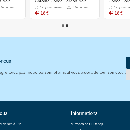
n Noir
Chromé - Avec Cordon Noir
- Avec Cor
2000mm
 Variantes
1-3 jours ouvrés
8 Variantes
1-3 jours o
44,18 €
44,18 €
-nous!
egretterez pas, notre personnel amical vous aidera de tout son cœur.
nous
Informations
di de 09h à 18h
À Propos de CHRshop