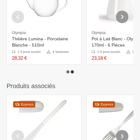
Olympia
Olympia
Théière Lumina - Porcelaine
Pot à Lait Blanc - Olympi
Blanche - 510ml
170ml - 6 Pièces
1-3 jours ouvrés
4 Variantes
1-3 jours ouvrés
3 Var
28,32 €
23,18 €
Produits associés
Express
Express