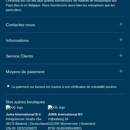
CHRshop est l'un des plus grands fournisseurs de matériel de restauration aux
Pays-Bas et en Belgique. Nous fournissons aussi bien les entreprises que les
particuliers.
Contactez-nous
Informations
Service Clients
Moyens de paiement
*
Le paiement sur facture est soumis à une vérification de solvabilité positive.
Nos autres boutiques
Juma International B.V.
JUMA International BV
Königsborner Straße 26a
Vrijheidweg 34
39175 Biederitz | Deutschland
1521RR Wormerveer | Nederland
USt-ID: DE321159873
BTW: NL853095048B01