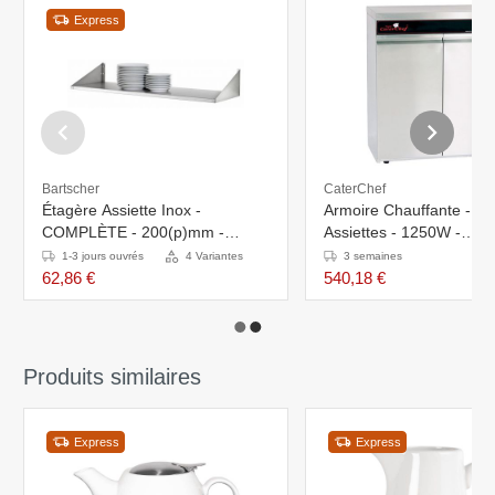
Express
Bartscher
CaterChef
Étagère Assiette Inox -
Armoire Chauffante - 12
COMPLÈTE - 200(p)mm -
Assiettes - 1250W -
Disponibles en 4 Largeurs
75x45x(H)85
1-3 jours ouvrés
4 Variantes
3 semaines
62,86 €
540,18 €
Produits similaires
Express
Express