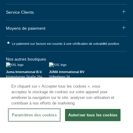
Service Clients
Moyens de paiement
*
Le paiement sur facture est soumis à une vérification de solvabilité positive.
Nos autres boutiques
Juma International B.V.
JUMA International BV
Königsborner Straße 26a
Vrijheidweg 34
39175 Biederitz | Deutschland
1521RR Wormerveer | Nederland
En cliquant sur « Accepter tous les cookies », vous
USt-ID: DE321159873
BTW: NL853095048B01
Handelsregister: 58573909
K.V.K.: 58573909
acceptez le stockage de cookies sur votre appareil pour
améliorer la navigation sur le site, analyser son utilisation et
contribuer à nos efforts de marketing.
Paramètres des cookies
Autoriser tous les cookies
© 2026
CHRshop