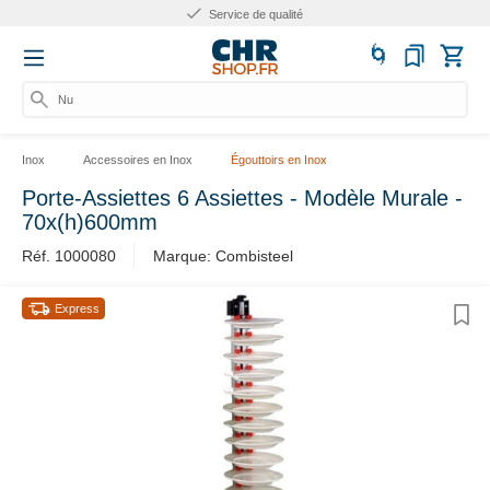
Service de qualité
Numé
Inox
Accessoires en Inox
Égouttoirs en Inox
Porte-Assiettes 6 Assiettes - Modèle Murale -
70x(h)600mm
Réf. 1000080
Marque: Combisteel
Express