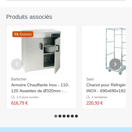
Produits associés
Express
Bartscher
Saro
Armoire Chauffante Inox - 110-
Chariot pour Réfrigérate
120 Assiettes de Ø320mm -
INOX - 690x690x1820(
1,2kW - 750x450x855(h)mm
1-3 jours ouvrés
3 semaines
616,79 €
220,93 €