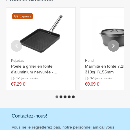
Express
Pujadas
Hendi
Poêle à griller en fonte
Marmite en fonte 7,2L - 
d'aluminium nervurée -
310x(H)155mm
Revêtement antiadhésif -
1-3 jours ouvrés
3-5 jours ouvrés
280x280x (H) 40mm
67,29 €
60,09 €
Contactez-nous!
Vous ne le regretterez pas, notre personnel amical vous