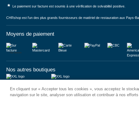
*
Le paiement sur facture est soumis à une vérification de solvabilité positive.
CHRshop est l'un des plus grands fournisseurs de matériel de restauration aux Pays-Bas 
Moyens de paiement
Sur facture
Nos autres boutiques
Juma International B.V.
JUMA International BV
En cliquant sur « Accepter tous les cookies », vous acceptez le stockag
Königsborner Straße 26a
Vrijheidweg 34
39175 Biederitz | Deutschland
1521RR Wormerveer | Nederland
navigation sur le site, analyser son utilisation et contribuer à nos effort
USt-ID: DE321159873
BTW: NL853095048B01
Handelsregister: 58573909
K.V.K.: 58573909