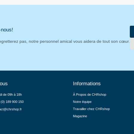
-nous!
egretterez pas, notre personnel amical vous aidera de tout son cœur.
nous
Informations
di de 09h à 18h
À Propos de CHRshop
 (0) 189 900 150
Notre équipe
Travailler chez CHRshop
act@chrshop.fr
Magazine