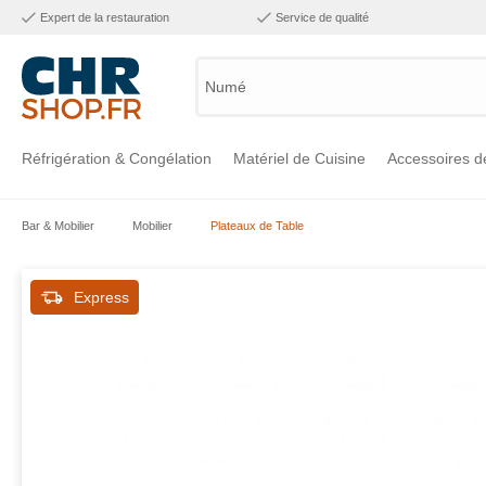
Expert de la restauration
Service de qualité
Numéro d
Réfrigération & Congélation
Matériel de Cuisine
Accessoires d
Bar & Mobilier
Mobilier
Plateaux de Table
Voir la catégorie Réfrigération & Congélation
Voir la catégorie Matériel de Cuisine
Voir la catégorie Accessoires de Cuisine
Voir la catégorie Maintien Chaud
Voir la catégorie Inox
Voir la catégorie Bar & Mobilier
Voir la catégorie Laverie & Hygiène
Express