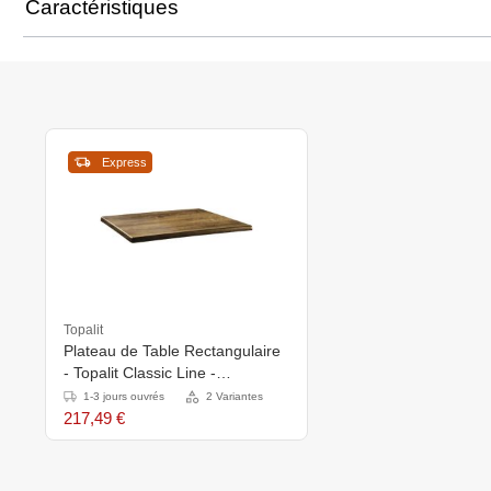
Caractéristiques
Express
Topalit
Plateau de Table Rectangulaire
- Topalit Classic Line -
120X80cm - Atacama Cherry
1-3 jours ouvrés
2 Variantes
217,49 €